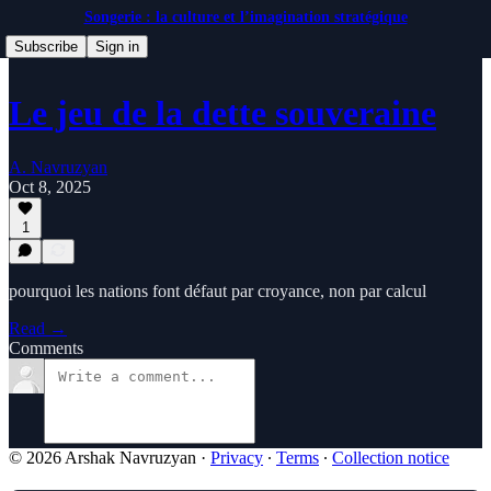
Songerie : la culture et l’imagination stratégique
Subscribe
Sign in
Le jeu de la dette souveraine
A. Navruzyan
Oct 8, 2025
1
pourquoi les nations font défaut par croyance, non par calcul
Read →
Comments
© 2026 Arshak Navruzyan
·
Privacy
∙
Terms
∙
Collection notice