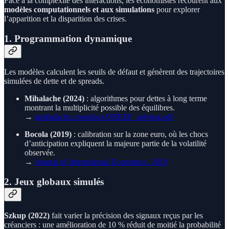
Face à la complexité des interactions, les économistes recourent aux
modèles computationnels et aux simulations
pour explorer
l’apparition et la disparition des crises.
1. Programmation dynamique
Les modèles calculent les seuils de défaut et génèrent des trajectoires
simulées de dette et de spreads.
Mihalache (2024)
: algorithmes pour dettes à long terme
montrant la multiplicité possible des équilibres.
→
gmihalache.com/docs/OREEF_solving.pdf
Bocola (2019)
: calibration sur la zone euro, où les chocs
d’anticipation expliquent la majeure partie de la volatilité
observée.
→
Journal of International Economics, 2019
2. Jeux globaux simulés
Szkup (2022)
fait varier la précision des signaux reçus par les
créanciers : une amélioration de 10 % réduit de moitié la probabilité