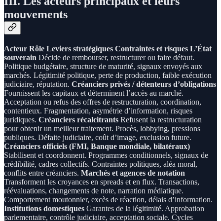
III. Les acteurs principaux et leurs
mouvements
Acteur
Rôle
Leviers stratégiques
Contraintes et risques
L’État
souverain
Décide de rembourser, restructurer ou faire défaut.
Politique budgétaire, structure de maturité, signaux envoyés aux
marchés. Légitimité politique, perte de production, faible exécution
judiciaire, réputation.
Créanciers privés / détenteurs d’obligations
Fournissent les capitaux et déterminent l’accès au marché.
Acceptation ou refus des offres de restructuration, coordination,
contentieux. Fragmentation, asymétrie d’information, risques
juridiques.
Créanciers récalcitrants
Refusent la restructuration
pour obtenir un meilleur traitement. Procès, lobbying, pressions
publiques. Défaite judiciaire, coût d’image, exclusion future.
Créanciers officiels (FMI, Banque mondiale, bilatéraux)
Stabilisent et coordonnent. Programmes conditionnels, signaux de
crédibilité, cadres collectifs. Contraintes politiques, aléa moral,
conflits entre créanciers.
Marchés et agences de notation
Transforment les croyances en spreads et en flux. Transactions,
réévaluations, changements de note, narration médiatique.
Comportement moutonnier, excès de réaction, délais d’information.
Institutions domestiques
Garantes de la légitimité. Approbation
parlementaire, contrôle judiciaire, acceptation sociale. Cycles