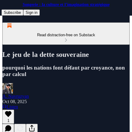
Songerie : la culture et l’imagination stratégique
Subscribe
Sign in
Read distraction-free on Substack
Le jeu de la dette souveraine
pourquoi les nations font défaut par croyance, non
par calcul
A. Navruzyan
Oct 08, 2025
Listen
1