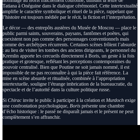
hommage au Boris fraîchement couronné, utilisant la lettre de
Tatiana à Onéguine dans le dialogue cérémoniel. Cette intertextualité
amplifie le caractère symbolique et rituel de la pièce, rappelant que
l’histoire est toujours médiée par le récit, la fiction et l’interprétation.
Le décor — des entrepôts austères du Musée de Moscou — place le
public parmi saints, souverains, paysans, fantômes et poètes, qui
coexistent non pas comme des personnages conventionnels mais
comme des archétypes récurrents. Certaines scènes frôlent l’absurde
: au lieu de visiter les tombes des anciens dirigeants, le personnel du
Kremlin apporte les cercueils directement à Boris, un geste à la fois
pratique et grotesque, reflétant les perceptions contemporaines du
pouvoir centralisé. Bien que Poutine ne soit jamais nommé, il est
impossible de ne pas reconnaître à qui la pièce fait référence. La
mise en scène absurde et ritualisée, combinée à l’appropriation
intertextuelle, souligne l’étrange imbrication de la bureaucratie, du
spectacle et de l’autorité dans la culture politique russe.
Si
Chirac
invite le public à participer à la création et
Murdoch
exige
une confrontation psychologique,
Boris
présente une chambre
d’écho historique : le passé ne disparaît jamais et le présent ne peut
complètement s’en affranchir.