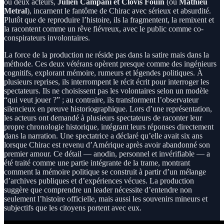
où deux acteurs,
Julien Campani et Clovis Fouin
(ou
Mathieu
Metral
), incarnent le fantôme de Chirac avec sérieux et absurdité.
Plutôt que de reproduire l’histoire, ils la fragmentent, la remixent et
la racontent comme un rêve fiévreux, avec le public comme co-
conspirateurs involontaires.
La force de la production ne réside pas dans la satire mais dans la
méthode. Ces deux vétérans opèrent presque comme des ingénieurs
cognitifs, explorant mémoire, rumeurs et légendes politiques. À
plusieurs reprises, ils interrompent le récit écrit pour interroger les
spectateurs. Ils ne choisissent pas les volontaires selon un modèle
“qui veut jouer ?” ; au contraire, ils transforment l’observateur
silencieux en preuve historiographique. Lors d’une représentation,
les acteurs ont demandé à plusieurs spectateurs de raconter leur
propre chronologie historique, intégrant leurs réponses directement
dans la narration. Une spectatrice a déclaré qu’elle avait six ans
lorsque Chirac est revenu d’Amérique après avoir abandonné son
premier amour. Ce détail — anodin, personnel et invérifiable — a
été traité comme une partie intégrante de la trame, montrant
comment la mémoire politique se construit à partir d’un mélange
d’archives publiques et d’expériences vécues. La production
suggère que comprendre un leader nécessite d’entendre non
seulement l’histoire officielle, mais aussi les souvenirs mineurs et
subjectifs que les citoyens portent avec eux.