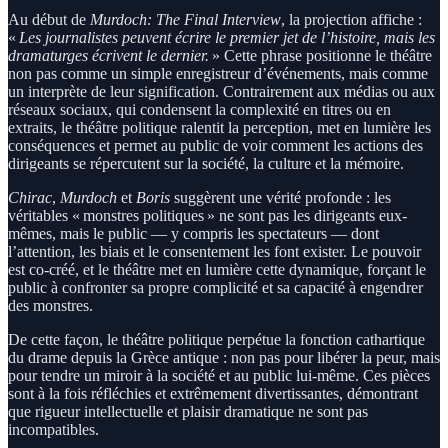
Au début de
Murdoch: The Final Interview
, la projection affiche :
«
Les journalistes peuvent écrire le premier jet de l’histoire, mais les
dramaturges écrivent le dernier.
» Cette phrase positionne le théâtre
non pas comme un simple enregistreur d’événements, mais comme
un interprète de leur signification. Contrairement aux médias ou aux
réseaux sociaux, qui condensent la complexité en titres ou en
extraits, le théâtre politique ralentit la perception, met en lumière les
conséquences et permet au public de voir comment les actions des
dirigeants se répercutent sur la société, la culture et la mémoire.
Chirac
,
Murdoch
et
Boris
suggèrent une vérité profonde : les
véritables « monstres politiques » ne sont pas les dirigeants eux-
mêmes, mais le public — y compris les spectateurs — dont
l’attention, les biais et le consentement les font exister. Le pouvoir
est co-créé, et le théâtre met en lumière cette dynamique, forçant le
public à confronter sa propre complicité et sa capacité à engendrer
des monstres.
De cette façon, le théâtre politique perpétue la fonction cathartique
du drame depuis la Grèce antique : non pas pour libérer la peur, mais
pour tendre un miroir à la société et au public lui-même. Ces pièces
sont à la fois réfléchies et extrêmement divertissantes, démontrant
que rigueur intellectuelle et plaisir dramatique ne sont pas
incompatibles.